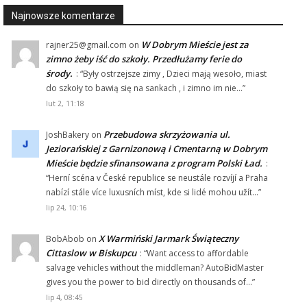
Najnowsze komentarze
W Dobrym Mieście jest za
rajner25@gmail.com
on
zimno żeby iść do szkoły. Przedłużamy ferie do
środy.
: “
Były ostrzejsze zimy , Dzieci mają wesoło, miast
do szkoły to bawią się na sankach , i zimno im nie…
”
lut 2, 11:18
Przebudowa skrzyżowania ul.
JoshBakery
on
Jeziorańskiej z Garnizonową i Cmentarną w Dobrym
Mieście będzie sfinansowana z program Polski Ład.
:
“
Herní scéna v České republice se neustále rozvíjí a Praha
nabízí stále více luxusních míst, kde si lidé mohou užít…
”
lip 24, 10:16
X Warmiński Jarmark Świąteczny
BobAbob
on
Cittaslow w Biskupcu
: “
Want access to affordable
salvage vehicles without the middleman? AutoBidMaster
gives you the power to bid directly on thousands of…
”
lip 4, 08:45