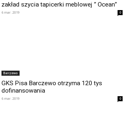
zakład szycia tapicerki meblowej ” Ocean”
6 mar. 2019
0
Barczewo
GKS Pisa Barczewo otrzyma 120 tys
dofinansowania
6 mar. 2019
0