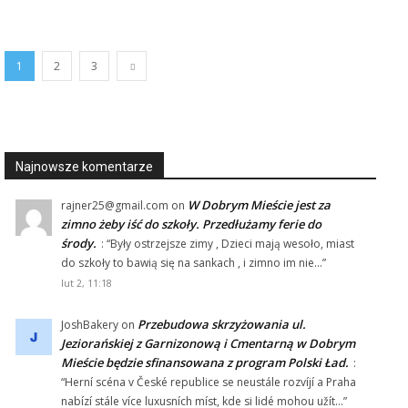
1
2
3
Najnowsze komentarze
W Dobrym Mieście jest za
rajner25@gmail.com
on
zimno żeby iść do szkoły. Przedłużamy ferie do
środy.
: “
Były ostrzejsze zimy , Dzieci mają wesoło, miast
do szkoły to bawią się na sankach , i zimno im nie…
”
lut 2, 11:18
Przebudowa skrzyżowania ul.
JoshBakery
on
Jeziorańskiej z Garnizonową i Cmentarną w Dobrym
Mieście będzie sfinansowana z program Polski Ład.
:
“
Herní scéna v České republice se neustále rozvíjí a Praha
nabízí stále více luxusních míst, kde si lidé mohou užít…
”