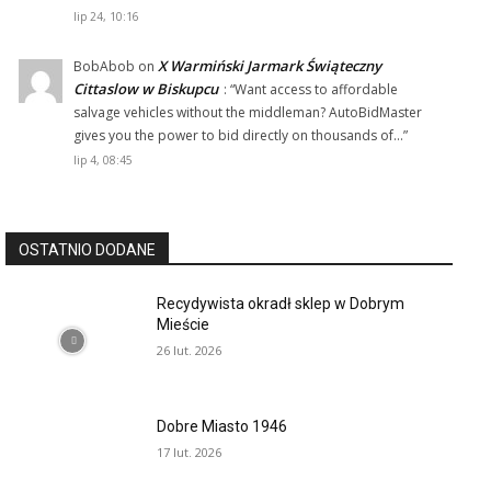
lip 24, 10:16
X Warmiński Jarmark Świąteczny
BobAbob
on
Cittaslow w Biskupcu
: “
Want access to affordable
salvage vehicles without the middleman? AutoBidMaster
gives you the power to bid directly on thousands of…
”
lip 4, 08:45
OSTATNIO DODANE
Recydywista okradł sklep w Dobrym
Mieście
26 lut. 2026
Dobre Miasto 1946
17 lut. 2026