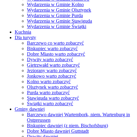
Wydarzenia w Gminie Kolno
Wydarzenia w Gminie Olsztynek
Wydarzenia w Gminie Purda
Wydarzenia w Gminie Stawiguda
Wydarzenia w Gminie Świątki
Kuchnia
Dla turysty
Barczewo co warto zobaczyć
Biskupiec warto zobaczyć
Dobre Miasto warto zobaczyć
Dywity warto zobaczyć
Gietrzwałd warto zobaczyć
Jeziorany warto zobaczyć
Jonkowo warto zobaczyć
Kolno warto zobaczyć
Olsztynek warto zobaczyć
Purda warto zobaczyć
Stawiguda warto zobaczyć
Świątki warto zobaczyć
Gminy dawniej
Barczewo dawniej Wartembork, niem. Wartenburg in
Ostpreussen
Biskupiec dawniej (z niem. Bischofsburg)
Dobre Miasto dawniej Guttstadt
Dywity dawniej