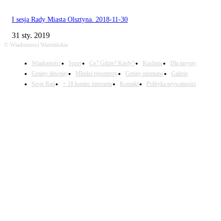
I sesja Rady Miasta Olsztyna. 2018-11-30
31 sty. 2019
© Wiadomosci Warmińskie
Wiadomości
Sport
Co? Gdzie? Kiedy?
Kuchnia
Dla turysty
Gminy dawniej
Młodzi reporterzy
Gminy nieznane
Galerie
Sesje Rad
+ 18 koniec internetu
Kontakt
Polityka prywatności