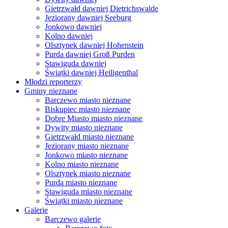
Gietrzwałd dawniej Dietrichswalde
Jeziorany dawniej Seeburg
Jonkowo dawniej
Kolno dawniej
Olsztynek dawniej Hohenstein
Purda dawniej Groß Purden
Stawiguda dawniej
Świątki dawniej Heiligenthal
Młodzi reporterzy
Gminy nieznane
Barczewo miasto nieznane
Biskupiec miasto nieznane
Dobre Miasto miasto nieznane
Dywity miasto nieznane
Gietrzwałd miasto nieznane
Jeziorany miasto nieznane
Jonkowo miasto nieznane
Kolno miasto nieznane
Olsztynek miasto nieznane
Purda miasto nieznane
Stawiguda miasto nieznane
Świątki miasto nieznane
Galerie
Barczewo galerie