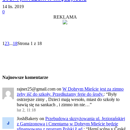
14 lis. 2019
0
REKLAMA
1
2
3
...
18
Strona 1 z 18
Najnowsze komentarze
rajner25@gmail.com
on
W Dobrym Mieście jest za zimno
żeby iść do szkoły. Przedłużamy ferie do środy.
: “
Były
ostrzejsze zimy , Dzieci mają wesoło, miast do szkoły to
bawią się na sankach , i zimno im nie…
”
lut 2, 11:18
JoshBakery
on
Przebudowa skrzyżowania ul. Jeziorańskiej
z Garnizonową i Cmentarną w Dobrym Mieście będzie
sfinansowana z program Polski Ład.
: “
Herní scéna v České