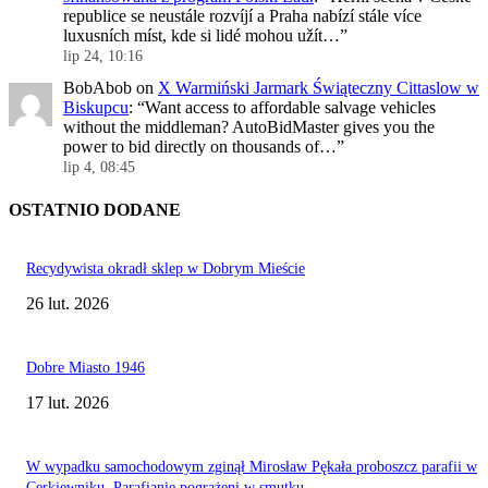
republice se neustále rozvíjí a Praha nabízí stále více
luxusních míst, kde si lidé mohou užít…
”
lip 24, 10:16
BobAbob
on
X Warmiński Jarmark Świąteczny Cittaslow w
Biskupcu
: “
Want access to affordable salvage vehicles
without the middleman? AutoBidMaster gives you the
power to bid directly on thousands of…
”
lip 4, 08:45
OSTATNIO DODANE
Recydywista okradł sklep w Dobrym Mieście
26 lut. 2026
Dobre Miasto 1946
17 lut. 2026
W wypadku samochodowym zginął Mirosław Pękała proboszcz parafii w
Cerkiewniku. Parafianie pogrążeni w smutku.