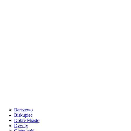
Barczewo
Biskupiec
Dobre Miasto
Dywity
Gietrzwałd