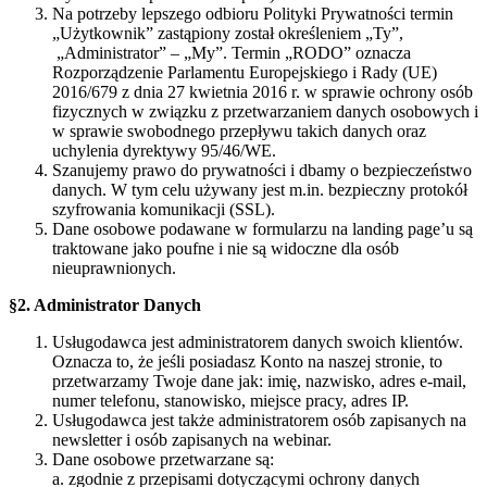
Na potrzeby lepszego odbioru Polityki Prywatności termin
„Użytkownik” zastąpiony został określeniem „Ty”,
„Administrator” – „My”. Termin „RODO” oznacza
Rozporządzenie Parlamentu Europejskiego i Rady (UE)
2016/679 z dnia 27 kwietnia 2016 r. w sprawie ochrony osób
fizycznych w związku z przetwarzaniem danych osobowych i
w sprawie swobodnego przepływu takich danych oraz
uchylenia dyrektywy 95/46/WE.
Szanujemy prawo do prywatności i dbamy o bezpieczeństwo
danych. W tym celu używany jest m.in. bezpieczny protokół
szyfrowania komunikacji (SSL).
Dane osobowe podawane w formularzu na landing page’u są
traktowane jako poufne i nie są widoczne dla osób
nieuprawnionych.
§2. Administrator Danych
Usługodawca jest administratorem danych swoich klientów.
Oznacza to, że jeśli posiadasz Konto na naszej stronie, to
przetwarzamy Twoje dane jak: imię, nazwisko, adres e-mail,
numer telefonu, stanowisko, miejsce pracy, adres IP.
Usługodawca jest także administratorem osób zapisanych na
newsletter i osób zapisanych na webinar.
Dane osobowe przetwarzane są:
a. zgodnie z przepisami dotyczącymi ochrony danych