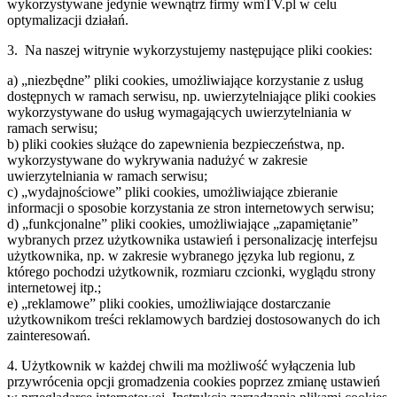
wykorzystywane jedynie wewnątrz firmy wmTV.pl w celu
optymalizacji działań.
3. Na naszej witrynie wykorzystujemy następujące pliki cookies:
a) „niezbędne” pliki cookies, umożliwiające korzystanie z usług
dostępnych w ramach serwisu, np. uwierzytelniające pliki cookies
wykorzystywane do usług wymagających uwierzytelniania w
ramach serwisu;
b) pliki cookies służące do zapewnienia bezpieczeństwa, np.
wykorzystywane do wykrywania nadużyć w zakresie
uwierzytelniania w ramach serwisu;
c) „wydajnościowe” pliki cookies, umożliwiające zbieranie
informacji o sposobie korzystania ze stron internetowych serwisu;
d) „funkcjonalne” pliki cookies, umożliwiające „zapamiętanie”
wybranych przez użytkownika ustawień i personalizację interfejsu
użytkownika, np. w zakresie wybranego języka lub regionu, z
którego pochodzi użytkownik, rozmiaru czcionki, wyglądu strony
internetowej itp.;
e) „reklamowe” pliki cookies, umożliwiające dostarczanie
użytkownikom treści reklamowych bardziej dostosowanych do ich
zainteresowań.
4. Użytkownik w każdej chwili ma możliwość wyłączenia lub
przywrócenia opcji gromadzenia cookies poprzez zmianę ustawień