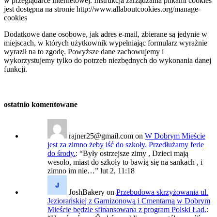
w przeglądarce internetowej. Instrukcja zarządzania plikami cookies
jest dostępna na stronie http://www.allaboutcookies.org/manage-
cookies
Dodatkowe dane osobowe, jak adres e-mail, zbierane są jedynie w
miejscach, w których użytkownik wypełniając formularz wyraźnie
wyraził na to zgodę. Powyższe dane zachowujemy i
wykorzystujemy tylko do potrzeb niezbędnych do wykonania danej
funkcji.
ostatnio komentowane
rajner25@gmail.com
on
W Dobrym Mieście
jest za zimno żeby iść do szkoły. Przedłużamy ferie
do środy.
: “
Były ostrzejsze zimy , Dzieci mają
wesoło, miast do szkoły to bawią się na sankach , i
zimno im nie…
”
lut 2, 11:18
JoshBakery
on
Przebudowa skrzyżowania ul.
Jeziorańskiej z Garnizonową i Cmentarną w Dobrym
Mieście będzie sfinansowana z program Polski Ład.
: