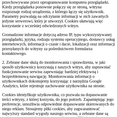
przechowywane przez oprogramowanie komputera przeglądarki.
Kiedy przeglądarka ponownie połączy się ze stroną, witryna
rozpoznaje rodzaj urządzenia, z którego łączy się użytkownik.
Parametry pozwalają na odczytanie informacji w nich zawartych
jedynie serwerowi, który je utworzył. Cookies ułatwiają więc
korzystanie z wcześniej odwiedzonych witryn.
Gromadzone informacje dotyczą adresu IP, typu wykorzystywanej
przeglądarki, języka, rodzaju systemu operacyjnego, dostawcy usług
internetowych, informacji o czasie i dacie, lokalizacji oraz informacji
przesyłanych do witryny za pośrednictwem formularza
kontaktowego.
2. Zebrane dane służą do monitorowania i sprawdzenia, w jaki
sposób użytkownicy korzystają z naszych witryn, aby usprawniać
funkcjonowanie serwisu zapewniając bardziej efektywną i
bezproblemową nawigację. Monitorowania informacji o
użytkownikach dokonujemy korzystając z narzędzia Google
Analytics, które rejestruje zachowanie użytkownika na stronie.
Cookies identyfikuje użytkownika, co pozwala na dopasowanie
treści witryny, z której korzysta, do jego potrzeb. Zapamiętując jego
preferencje, umożliwia odpowiednie dopasowanie skierowanych do
niego reklam. Stosujemy pliki cookies, aby zagwarantować
najwyższy standard wygody naszego serwisu, a zebrane dane są