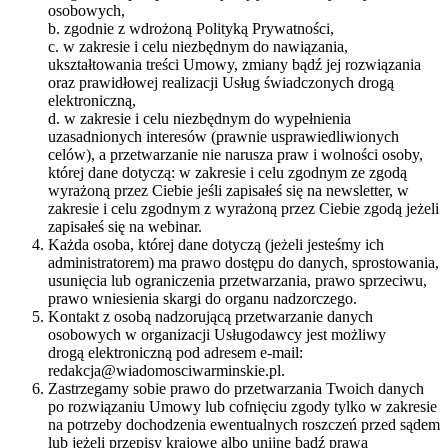
osobowych,
b. zgodnie z wdrożoną Polityką Prywatności,
c. w zakresie i celu niezbędnym do nawiązania,
ukształtowania treści Umowy, zmiany bądź jej rozwiązania
oraz prawidłowej realizacji Usług świadczonych drogą
elektroniczną,
d. w zakresie i celu niezbędnym do wypełnienia
uzasadnionych interesów (prawnie usprawiedliwionych
celów), a przetwarzanie nie narusza praw i wolności osoby,
której dane dotyczą: w zakresie i celu zgodnym ze zgodą
wyrażoną przez Ciebie jeśli zapisałeś się na newsletter, w
zakresie i celu zgodnym z wyrażoną przez Ciebie zgodą jeżeli
zapisałeś się na webinar.
Każda osoba, której dane dotyczą (jeżeli jesteśmy ich
administratorem) ma prawo dostępu do danych, sprostowania,
usunięcia lub ograniczenia przetwarzania, prawo sprzeciwu,
prawo wniesienia skargi do organu nadzorczego.
Kontakt z osobą nadzorującą przetwarzanie danych
osobowych w organizacji Usługodawcy jest możliwy
drogą elektroniczną pod adresem e-mail:
redakcja@wiadomosciwarminskie.pl.
Zastrzegamy sobie prawo do przetwarzania Twoich danych
po rozwiązaniu Umowy lub cofnięciu zgody tylko w zakresie
na potrzeby dochodzenia ewentualnych roszczeń przed sądem
lub jeżeli przepisy krajowe albo unijne bądź prawa