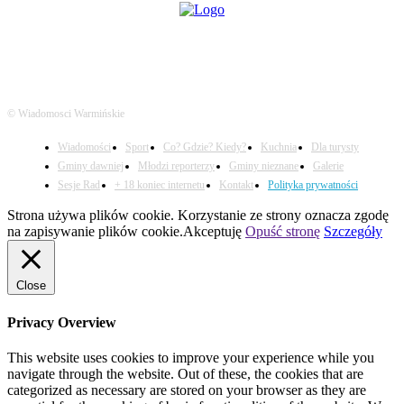
© Wiadomosci Warmińskie
Wiadomości
Sport
Co? Gdzie? Kiedy?
Kuchnia
Dla turysty
Gminy dawniej
Młodzi reporterzy
Gminy nieznane
Galerie
Sesje Rad
+ 18 koniec internetu
Kontakt
Polityka prywatności
Strona używa plików cookie. Korzystanie ze strony oznacza zgodę
na zapisywanie plików cookie.
Akceptuję
Opuść stronę
Szczegóły
Close
Privacy Overview
This website uses cookies to improve your experience while you
navigate through the website. Out of these, the cookies that are
categorized as necessary are stored on your browser as they are