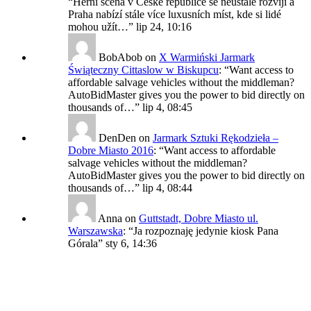
“
Herní scéna v České republice se neustále rozvíjí a
Praha nabízí stále více luxusních míst, kde si lidé
mohou užít…
”
lip 24, 10:16
BobAbob
on
X Warmiński Jarmark
Świąteczny Cittaslow w Biskupcu
: “
Want access to
affordable salvage vehicles without the middleman?
AutoBidMaster gives you the power to bid directly on
thousands of…
”
lip 4, 08:45
DenDen
on
Jarmark Sztuki Rękodzieła –
Dobre Miasto 2016
: “
Want access to affordable
salvage vehicles without the middleman?
AutoBidMaster gives you the power to bid directly on
thousands of…
”
lip 4, 08:44
Anna
on
Guttstadt, Dobre Miasto ul.
Warszawska
: “
Ja rozpoznaję jedynie kiosk Pana
Górala
”
sty 6, 14:36