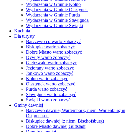
Wydarzenia w Gminie Kolno
Wydarzenia w Gminie Olsztynek
Wydarzenia w Gminie Purda
Wydarzenia w Gminie Stawiguda
Wydarzenia w Gminie Świątki
Kuchnia
Dla turysty
Barczewo co warto zobaczyć
Biskupiec warto zobaczyć
Dobre Miasto warto zobaczyć
Dywity warto zobaczyć
Gietrzwałd warto zobaczyć
Jeziorany warto zobaczyć
Jonkowo warto zobaczyć
Kolno warto zobaczyć
Olsztynek warto zobaczyć
Purda warto zobaczyć
Stawiguda warto zobaczyć
Świątki warto zobaczyć
Gminy dawniej
Barczewo dawniej Wartembork, niem. Wartenburg in
Ostpreussen
Biskupiec dawniej (z niem. Bischofsburg)
Dobre Miasto dawniej Guttstadt
Dywity dawniej