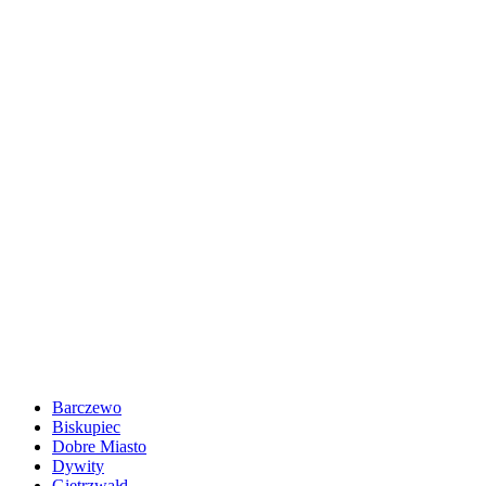
Barczewo
Biskupiec
Dobre Miasto
Dywity
Gietrzwałd