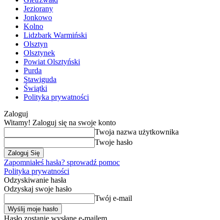
Jeziorany
Jonkowo
Kolno
Lidzbark Warmiński
Olsztyn
Olsztynek
Powiat Olsztyński
Purda
Stawiguda
Świątki
Polityka prywatności
Zaloguj
Witamy! Zaloguj się na swoje konto
Twoja nazwa użytkownika
Twoje hasło
Zapomniałeś hasła? sprowadź pomoc
Polityka prywatności
Odzyskiwanie hasła
Odzyskaj swoje hasło
Twój e-mail
Hasło zostanie wysłane e-mailem.