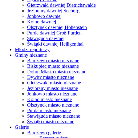
Gietrzwałd dawniej Dietrichswalde
Jeziorany dawniej Seeburg
Jonkowo dawniej
Kolno dawniej
Olsztynek dawniej Hohenstein
Purda dawniej Groß Purden
Stawiguda dawniej
Świątki dawniej Heiligenthal
Młodzi reporterzy
Gminy nieznane
Barczewo miasto nieznane
Biskupiec miasto nieznane
Dobre Miasto miasto nieznane
Dywity miasto nieznane
Gietrzwałd miasto nieznane
Jeziorany miasto nieznane
Jonkowo miasto nieznane
Kolno miasto nieznane
Olsztynek miasto nieznane
Purda miasto nieznane
Stawiguda miasto nieznane
Świątki miasto nieznane
Galerie
Barczewo galerie